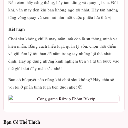
Nếu cảm thấy căng thẳng, hãy tạm dừng và quay lại sau. Đôi
khi, vận may đến khi bạn không ngờ tới nhất. Hãy tận hưởng
từng vòng quay và xem nó như một cuộc phiêu lưu thú vị.
Kết luận
Chơi slot không chỉ là may mắn, mà còn là sự thông minh và
kiên nhẫn. Bằng cách hiểu luật, quản lý vốn, chọn thời điểm
và giữ tâm lý tốt, bạn đã nắm trong tay những lợi thế nhất
định. Hãy áp dụng những kinh nghiệm trên và tự tin bước vào
thế giới slot đầy màu sắc nhé!
Bạn có bí quyết nào riêng khi chơi slot không? Hãy chia sẻ
với tôi ở phần bình luận bên dưới nhé! 😊
Bạn Có Thể Thích