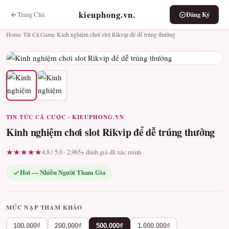
kieuphong.vn
.
Trang Chủ
Đăng Ký
Home
›
Tất Cả Game
›
Kinh nghiệm chơi slot Rikvip để dễ trúng thưởng
TIN TỨC CÁ CƯỢC · KIEUPHONG.VN
Kinh nghiệm chơi slot Rikvip để dễ trúng thưởng
★★★★★
4.8 / 5.0 · 2,965+ đánh giá đã xác minh
Hot — Nhiều Người Tham Gia
MỨC NẠP THAM KHẢO
100.000₫
200.000₫
500.000₫
1.000.000₫