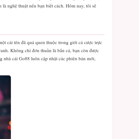
n là nghệ thuật nếu bạn biết cách. Hôm nay, tôi sẽ
một cái tên đã quá quen thuộc trong giới cá cược trực
tranh. Không chỉ đơn thuần là bắn cá, bạn còn được
g nhà cái Go88 luôn cập nhật các phiên bản mới,