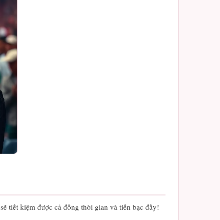
sẽ tiết kiệm được cả đống thời gian và tiền bạc đấy!