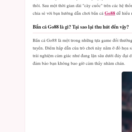
thôi. Sau một thời gian dài "cày cuốc" trên các hệ thố
Go88
chia sẻ với bạn hướng dẫn chơi bắn cá
dễ hiểu 
Bắn cá Go88 là gì? Tại sao lại thu hút đến vậy?
Bắn cá Go88 là một trong những tựa game đổi thưởng t
tuyến. Điểm hấp dẫn của trò chơi này nằm ở đồ họa sắ
trải nghiệm cảm giác như đang lặn sâu dưới đáy đại 
đảm bảo bạn không bao giờ cảm thấy nhàm chán.