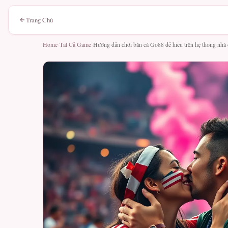
Trang Chủ
Home
›
Tất Cả Game
›
Hướng dẫn chơi bắn cá Go88 dễ hiểu trên hệ thống nhà 