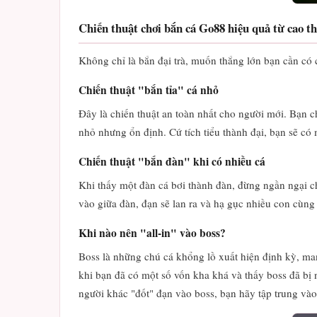
Chiến thuật chơi bắn cá Go88 hiệu quả từ cao t
Không chỉ là bắn đại trà, muốn thắng lớn bạn cần có 
Chiến thuật "bắn tỉa" cá nhỏ
Đây là chiến thuật an toàn nhất cho người mới. Bạn c
nhỏ nhưng ổn định. Cứ tích tiểu thành đại, bạn sẽ có
Chiến thuật "bắn đàn" khi có nhiều cá
Khi thấy một đàn cá bơi thành đàn, đừng ngần ngại c
vào giữa đàn, đạn sẽ lan ra và hạ gục nhiều con cùng
Khi nào nên "all-in" vào boss?
Boss là những chú cá khổng lồ xuất hiện định kỳ, man
khi bạn đã có một số vốn kha khá và thấy boss đã bị 
người khác "đốt" đạn vào boss, bạn hãy tập trung và