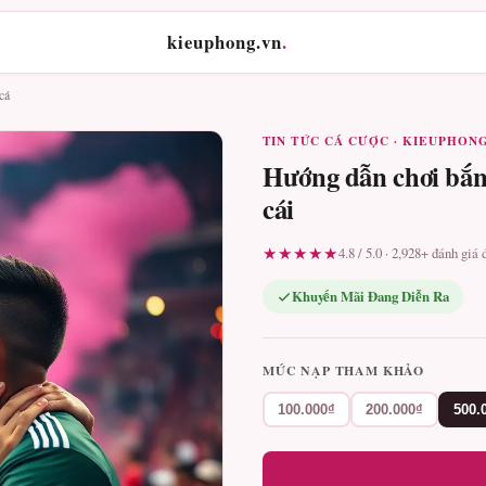
kieuphong.vn
.
cá
TIN TỨC CÁ CƯỢC · KIEUPHON
Hướng dẫn chơi bắn 
cái
★★★★★
4.8 / 5.0 · 2,928+ đánh giá
Khuyến Mãi Đang Diễn Ra
MỨC NẠP THAM KHẢO
100.000₫
200.000₫
500.