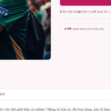
🔒 Bảo Mật SSL
🎰 Odds Cao
🔄 Hoàn Trả 1
388
🔥
người đang xem trang này
ịch
 vào thế giới bắn cá online? Hàng tá loại cá, đủ loại súng, nào là đạn,