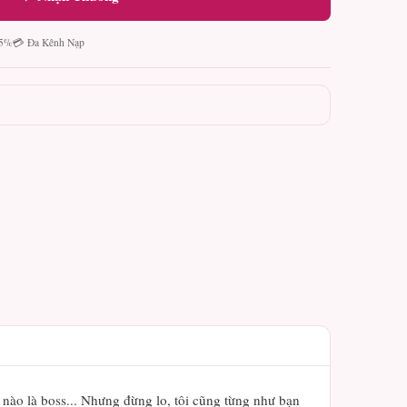
.5%
💳 Đa Kênh Nạp
 nào là boss... Nhưng đừng lo, tôi cũng từng như bạn