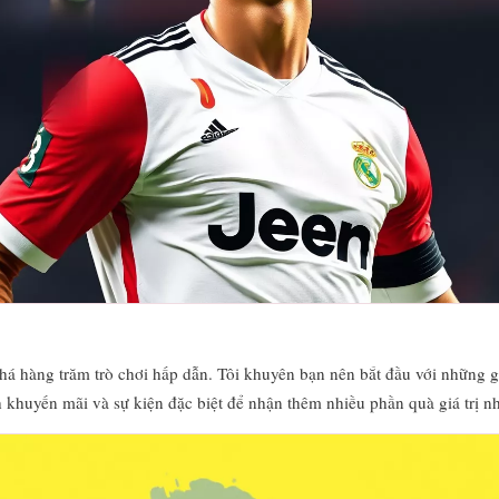
 phá hàng trăm trò chơi hấp dẫn. Tôi khuyên bạn nên bắt đầu với những
 khuyến mãi và sự kiện đặc biệt để nhận thêm nhiều phần quà giá trị n