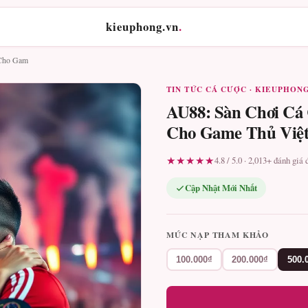
kieuphong.vn
.
 Cho Gam
TIN TỨC CÁ CƯỢC · KIEUPHON
AU88: Sàn Chơi Cá
Cho Game Thủ Việ
★★★★★
4.8 / 5.0 · 2,013+ đánh giá
Cập Nhật Mới Nhất
MỨC NẠP THAM KHẢO
100.000₫
200.000₫
500.