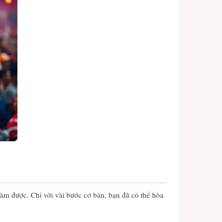
làm được. Chỉ với vài bước cơ bản, bạn đã có thể hòa