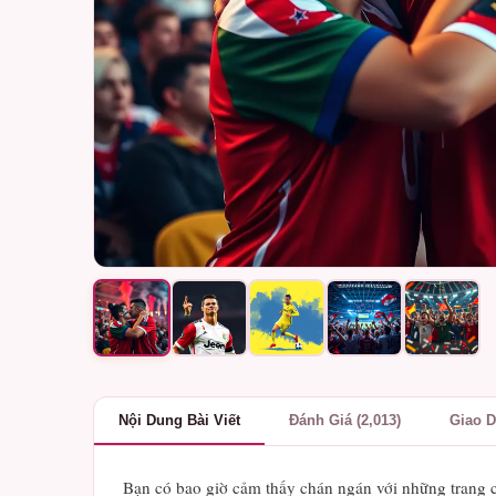
Nội Dung Bài Viết
Đánh Giá (2,013)
Giao D
Bạn có bao giờ cảm thấy chán ngán với những trang cá 