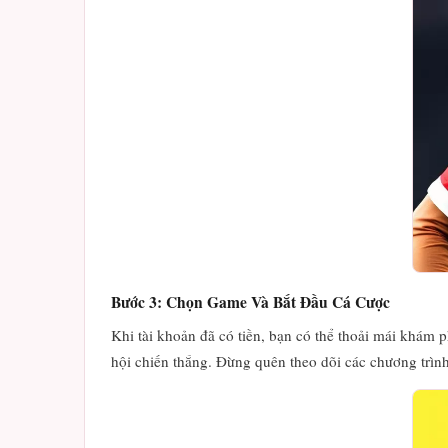
Bước 3: Chọn Game Và Bắt Đầu Cá Cược
Khi tài khoản đã có tiền, bạn có thể thoải mái khám
hội chiến thắng. Đừng quên theo dõi các chương trình