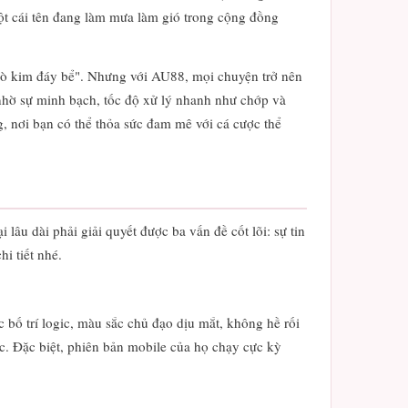
một cái tên đang làm mưa làm gió trong cộng đồng
 "mò kim đáy bể". Nhưng với AU88, mọi chuyện trở nên
nhờ sự minh bạch, tốc độ xử lý nhanh như chớp và
, nơi bạn có thể thỏa sức đam mê với cá cược thể
âu dài phải giải quyết được ba vấn đề cốt lõi: sự tin
i tiết nhé.
c bố trí logic, màu sắc chủ đạo dịu mắt, không hề rối
c. Đặc biệt, phiên bản mobile của họ chạy cực kỳ