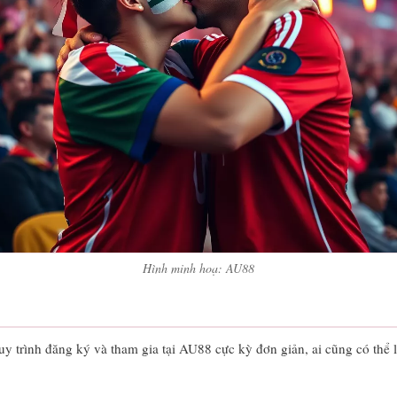
Hình minh hoạ: AU88
uy trình đăng ký và tham gia tại AU88 cực kỳ đơn giản, ai cũng có thể 