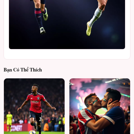
Bạn Có Thể Thích