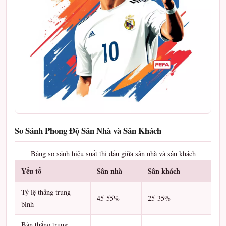
So Sánh Phong Độ Sân Nhà và Sân Khách
Bảng so sánh hiệu suất thi đấu giữa sân nhà và sân khách
Yếu tố
Sân nhà
Sân khách
Tỷ lệ thắng trung
45-55%
25-35%
bình
Bàn thắng trung