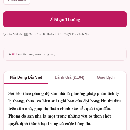
2.000.000₫
⚡ Nhận Thưởng
🔒 Bảo Mật SSL
🎰 Odds Cao
🔄 Hoàn Trả 1.5%
💳 Đa Kênh Nạp
201
🔥
người đang xem trang này
Nội Dung Bài Viết
Đánh Giá (2,104)
Giao Dịch
Soi kèo theo phong độ sân nhà là phương pháp phân tích tỷ
lệ thắng, thua, và hiệu suất ghi bàn của đội bóng khi thi đấu
trên sân nhà, giúp dự đoán chính xác kết quả trận đấu.
Phong độ sân nhà là một trong những yếu tố then chốt
quyết định thành bại trong cá cược bóng đá.