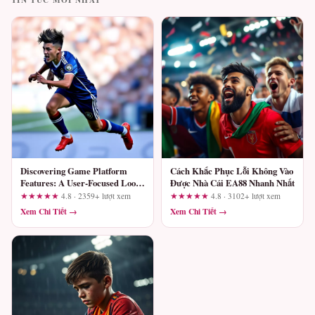
Discovering Game Platform
Cách Khắc Phục Lỗi Không Vào
Features: A User-Focused Look
Được Nhà Cái EA88 Nhanh Nhất
at CM88
★★★★★
4.8 · 2359+ lượt xem
★★★★★
4.8 · 3102+ lượt xem
Xem Chi Tiết →
Xem Chi Tiết →