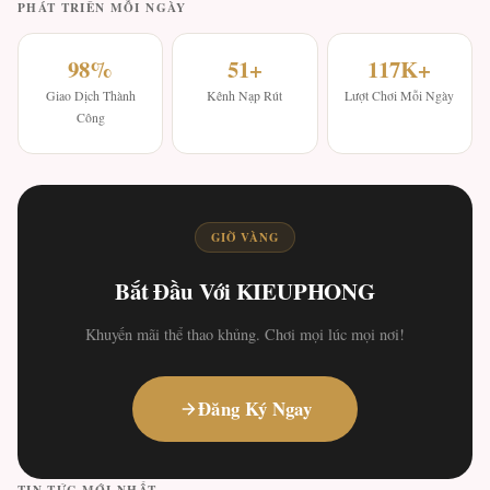
PHÁT TRIỂN MỖI NGÀY
98%
51+
117K+
Giao Dịch Thành
Kênh Nạp Rút
Lượt Chơi Mỗi Ngày
Công
GIỜ VÀNG
Bắt Đầu Với KIEUPHONG
Khuyến mãi thể thao khủng. Chơi mọi lúc mọi nơi!
Đăng Ký Ngay
TIN TỨC MỚI NHẤT