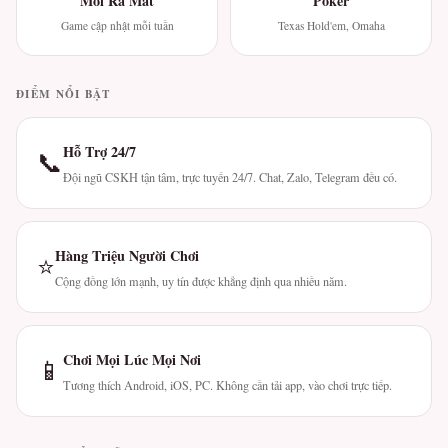
Mới Ra Mắt
Poker
Game cập nhật mỗi tuần
Texas Hold'em, Omaha
ĐIỂM NỔI BẬT
Hỗ Trợ 24/7
📞
Đội ngũ CSKH tận tâm, trực tuyến 24/7. Chat, Zalo, Telegram đều có.
Hàng Triệu Người Chơi
⭐
Cộng đồng lớn mạnh, uy tín được khẳng định qua nhiều năm.
Chơi Mọi Lúc Mọi Nơi
📱
Tương thích Android, iOS, PC. Không cần tải app, vào chơi trực tiếp.