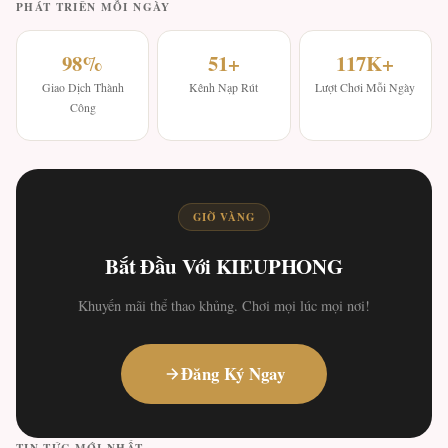
PHÁT TRIỂN MỖI NGÀY
98%
51+
117K+
Giao Dịch Thành
Kênh Nạp Rút
Lượt Chơi Mỗi Ngày
Công
GIỜ VÀNG
Bắt Đầu Với KIEUPHONG
Khuyến mãi thể thao khủng. Chơi mọi lúc mọi nơi!
Đăng Ký Ngay
TIN TỨC MỚI NHẤT