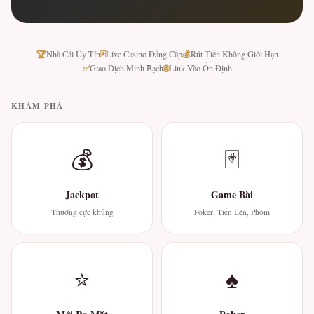
🏆
🃏
💰
Nhà Cái Uy Tín
Live Casino Đẳng Cấp
Rút Tiền Không Giới Hạn
✅
🌐
Giao Dịch Minh Bạch
Link Vào Ổn Định
KHÁM PHÁ
💰
🃏
Jackpot
Game Bài
Thưởng cực khủng
Poker, Tiến Lên, Phỏm
⭐
♠