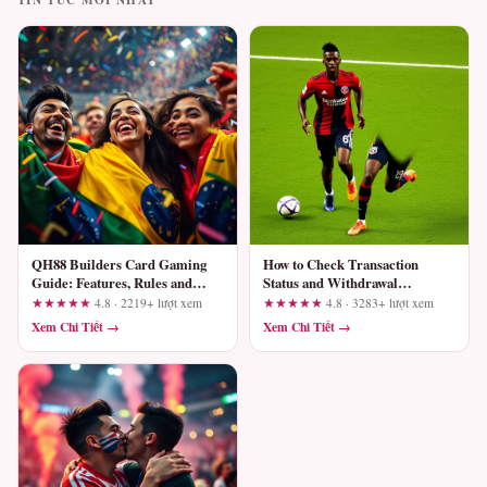
QH88 Builders Card Gaming
How to Check Transaction
Guide: Features, Rules and
Status and Withdrawal
Game Formats
Information at S8
★★★★★
4.8 · 2219+ lượt xem
★★★★★
4.8 · 3283+ lượt xem
Xem Chi Tiết →
Xem Chi Tiết →