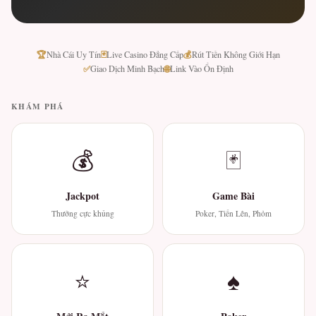
🏆
🃏
💰
Nhà Cái Uy Tín
Live Casino Đẳng Cấp
Rút Tiền Không Giới Hạn
✅
🌐
Giao Dịch Minh Bạch
Link Vào Ổn Định
KHÁM PHÁ
💰
🃏
Jackpot
Game Bài
Thưởng cực khủng
Poker, Tiến Lên, Phỏm
⭐
♠