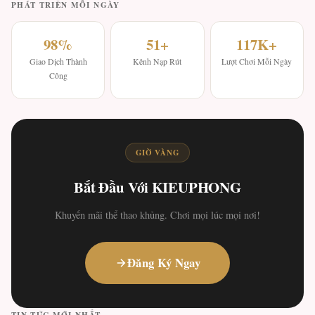
PHÁT TRIỂN MỖI NGÀY
98%
51+
117K+
Giao Dịch Thành
Kênh Nạp Rút
Lượt Chơi Mỗi Ngày
Công
GIỜ VÀNG
Bắt Đầu Với KIEUPHONG
Khuyến mãi thể thao khủng. Chơi mọi lúc mọi nơi!
Đăng Ký Ngay
TIN TỨC MỚI NHẤT