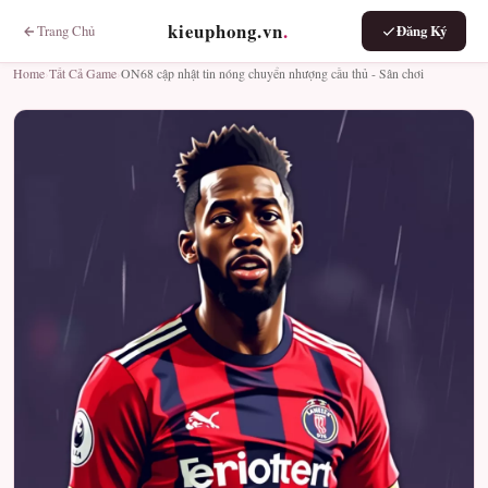
kieuphong.vn
.
Trang Chủ
Đăng Ký
Home
›
Tất Cả Game
›
ON68 cập nhật tin nóng chuyển nhượng cầu thủ - Sân chơi