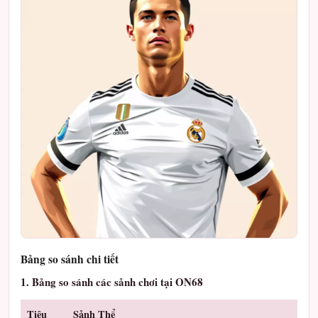
Bảng so sánh chi tiết
1. Bảng so sánh các sảnh chơi tại ON68
Tiêu
Sảnh Thể