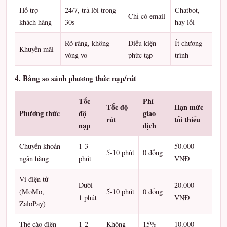
Hỗ trợ
24/7, trả lời trong
Chatbot,
Chỉ có email
khách hàng
30s
hay lỗi
Rõ ràng, không
Điều kiện
Ít chương
Khuyến mãi
vòng vo
phức tạp
trình
4. Bảng so sánh phương thức nạp/rút
Tốc
Phí
Tốc độ
Hạn mức
Phương thức
độ
giao
rút
tối thiểu
nạp
dịch
Chuyển khoản
1-3
50.000
5-10 phút
0 đồng
ngân hàng
phút
VNĐ
Ví điện tử
Dưới
20.000
(MoMo,
5-10 phút
0 đồng
1 phút
VNĐ
ZaloPay)
Thẻ cào điện
1-2
Không
15%
10.000