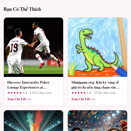
Bạn Có Thể Thích
Discover Interactive Poker
Mimigame.org: Khi kỳ vọng về
Lounge Experiences at
giải trí đa nền tảng chạm vào
xoso66a.co.com
thực tế cần kiểm chứng
★★★★★
4.8 · 2167+ lượt xem
★★★★★
4.8 · 2728+ lượt xem
Xem Chi Tiết →
Xem Chi Tiết →