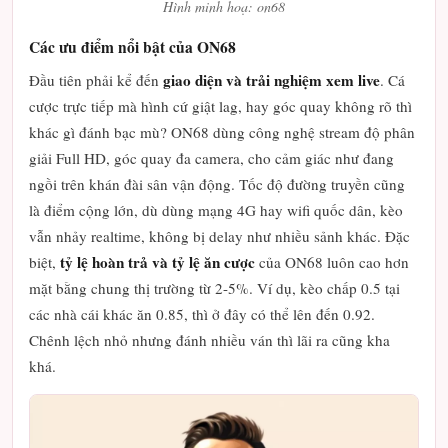
Hình minh hoạ: on68
Các ưu điểm nổi bật của ON68
giao diện và trải nghiệm xem live
Đầu tiên phải kể đến
. Cá
cược trực tiếp mà hình cứ giật lag, hay góc quay không rõ thì
khác gì đánh bạc mù? ON68 dùng công nghệ stream độ phân
giải Full HD, góc quay đa camera, cho cảm giác như đang
ngồi trên khán đài sân vận động. Tốc độ đường truyền cũng
là điểm cộng lớn, dù dùng mạng 4G hay wifi quốc dân, kèo
vẫn nhảy realtime, không bị delay như nhiều sảnh khác. Đặc
tỷ lệ hoàn trả và tỷ lệ ăn cược
biệt,
của ON68 luôn cao hơn
mặt bằng chung thị trường từ 2-5%. Ví dụ, kèo chấp 0.5 tại
các nhà cái khác ăn 0.85, thì ở đây có thể lên đến 0.92.
Chênh lệch nhỏ nhưng đánh nhiều ván thì lãi ra cũng kha
khá.