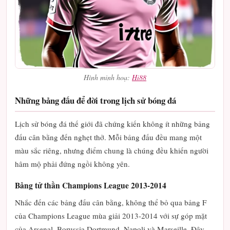
Hình minh hoạ:
Hi88
Những bảng đấu để đời trong lịch sử bóng đá
Lịch sử bóng đá thế giới đã chứng kiến không ít những bảng
đấu cân bằng đến nghẹt thở. Mỗi bảng đấu đều mang một
màu sắc riêng, nhưng điểm chung là chúng đều khiến người
hâm mộ phải đứng ngồi không yên.
Bảng tử thần Champions League 2013-2014
Nhắc đến các bảng đấu cân bằng, không thể bỏ qua bảng F
của Champions League mùa giải 2013-2014 với sự góp mặt
của Arsenal, Borussia Dortmund, Napoli và Marseille. Đây