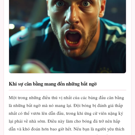
Khi sự cân bằng mang đến những bất ngờ
Một trong những điều thú vị nhất của các bảng đấu cân bằng
là những bất ngờ mà nó mang lại. Đội bóng bị đánh giá thấp
nhất có thể vươn lên dẫn đầu, trong khi ứng cử viên nặng ký
lại phải về nhà sớm. Điều này làm cho bóng đá trở nên hấp
dẫn và khó đoán hơn bao giờ hết. Nếu bạn là người yêu thích