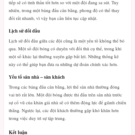
tiếp sẽ có tinh thần tốt hơn so với một đội đang sa sút. Tuy
nhiên, trong một bảng đấu cân bằng, phong độ có thể thay
đổi rất nhanh, vì vậy bạn cần liên tục cập nhật.
Lịch sử đối đầu
Lịch sử đối đầu giữa các đội cũng là một yếu tố không thể bỏ
qua. Một số đội bóng có duyên với đối thủ cụ thể, trong khi
một số khác lại thường xuyên gặp bất lợi. Những thống kê
này có thể giúp bạn đưa ra những dự đoán chính xác hơn.
Yếu tố sân nhà – sân khách
Trong các bảng đấu cân bằng, lợi thế sân nhà thường đóng
vai trò rất lớn. Một đội bóng được thi đấu trên sân nhà trước
sự cổ vũ của khán giả nhà sẽ có thêm động lực để giành chiến
thắng. Ngược lại, các đội khách thường gặp khó khăn hơn
trong việc duy trì sự tập trung.
Kết luận