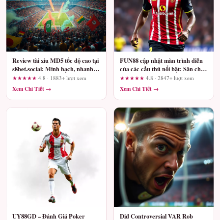
Review tài xỉu MD5 tốc độ cao tại
FUN88 cập nhật màn trình diễn
s8bet.social: Minh bạch, nhanh
của các cầu thủ nổi bật: Sân chơi
và đáng tin?
đẳng cấp cho dân cá cược
★★★★★
4.8 · 1883+ lượt xem
★★★★★
4.8 · 2847+ lượt xem
Xem Chi Tiết →
Xem Chi Tiết →
UY88GD – Đánh Giá Poker
Did Controversial VAR Rob