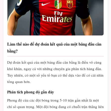
Làm thế nào để dự đoán kết quả của một bảng đấu cân
bằng?
Dự đoán kết quả của một bảng đấu cân bằng là điều vô cùng
khó khăn, ngay cả với những chuyên gia phân tích hàng đầu.
Tuy nhiên, có một số yếu tố bạn có thể dựa vào để có cái nhìn
tổng quan hơn.
Phân tích phong độ gần đây
Phong độ của các đội bóng trong 5-10 trận gần nhất là một
chỉ số quan trọng. Một đội bóng đang có chuỗi trận thắng liên