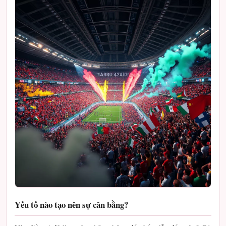
Yếu tố nào tạo nên sự cân bằng?