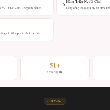
Hàng Triệu Người Chơi
⭐
 24/7. Chat, Zalo, Telegram đều có.
Cộng đồng lớn mạnh, uy tín được kh
ng cần tải app, vào chơi trực tiếp.
51+
Kênh Nạp Rút
GIỜ VÀNG