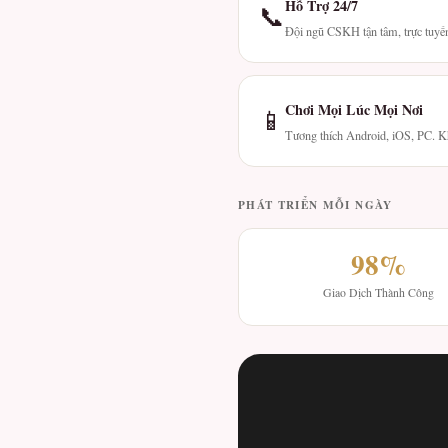
Hỗ Trợ 24/7
📞
Đội ngũ CSKH tận tâm, trực tuyến
Chơi Mọi Lúc Mọi Nơi
📱
Tương thích Android, iOS, PC. Khô
PHÁT TRIỂN MỖI NGÀY
98%
Giao Dịch Thành Công