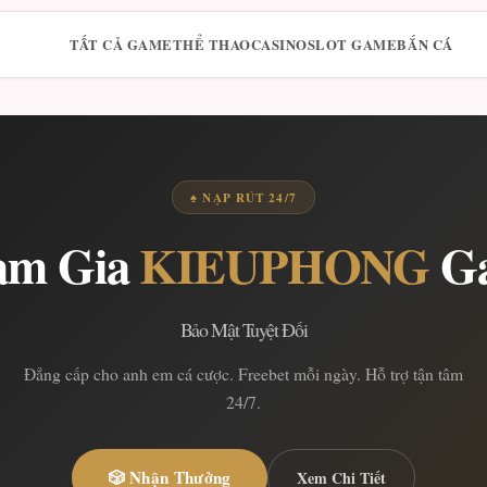
TẤT CẢ GAME
THỂ THAO
CASINO
SLOT GAME
BẮN CÁ
♠ NẠP RÚT 24/7
am Gia
KIEUPHONG
G
Bảo Mật Tuyệt Đối
Đẳng cấp cho anh em cá cược. Freebet mỗi ngày. Hỗ trợ tận tâm
24/7.
🎲 Nhận Thưởng
Xem Chi Tiết