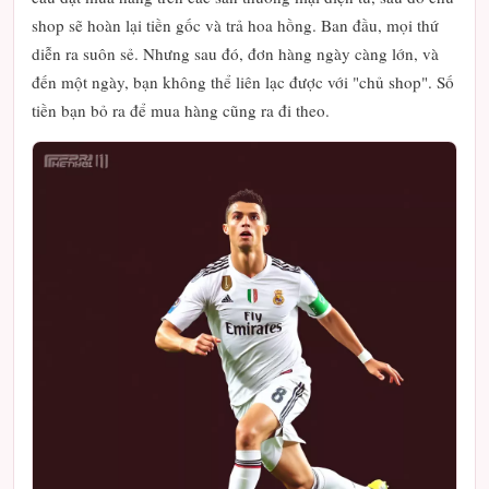
shop sẽ hoàn lại tiền gốc và trả hoa hồng. Ban đầu, mọi thứ
diễn ra suôn sẻ. Nhưng sau đó, đơn hàng ngày càng lớn, và
đến một ngày, bạn không thể liên lạc được với "chủ shop". Số
tiền bạn bỏ ra để mua hàng cũng ra đi theo.