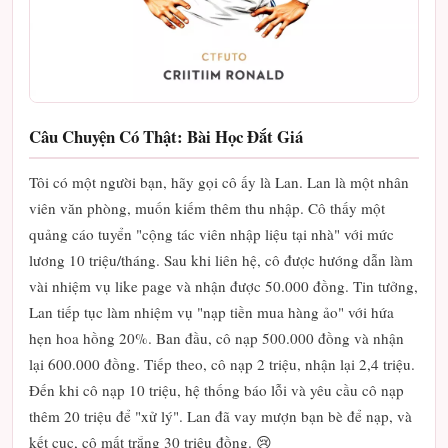
Câu Chuyện Có Thật: Bài Học Đắt Giá
Tôi có một người bạn, hãy gọi cô ấy là Lan. Lan là một nhân
viên văn phòng, muốn kiếm thêm thu nhập. Cô thấy một
quảng cáo tuyển "cộng tác viên nhập liệu tại nhà" với mức
lương 10 triệu/tháng. Sau khi liên hệ, cô được hướng dẫn làm
vài nhiệm vụ like page và nhận được 50.000 đồng. Tin tưởng,
Lan tiếp tục làm nhiệm vụ "nạp tiền mua hàng ảo" với hứa
hẹn hoa hồng 20%. Ban đầu, cô nạp 500.000 đồng và nhận
lại 600.000 đồng. Tiếp theo, cô nạp 2 triệu, nhận lại 2,4 triệu.
Đến khi cô nạp 10 triệu, hệ thống báo lỗi và yêu cầu cô nạp
thêm 20 triệu để "xử lý". Lan đã vay mượn bạn bè để nạp, và
kết cục, cô mất trắng 30 triệu đồng. 😢