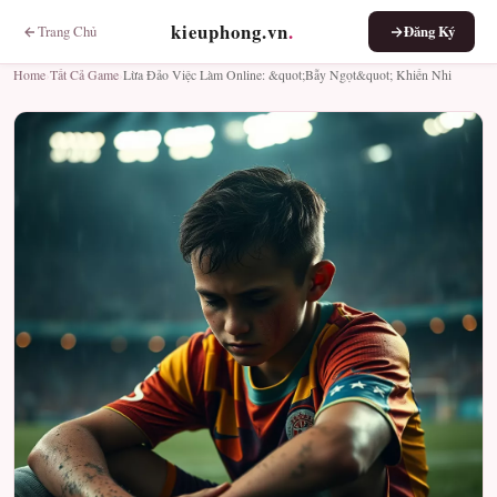
kieuphong.vn
.
Trang Chủ
Đăng Ký
Home
›
Tất Cả Game
›
Lừa Đảo Việc Làm Online: &quot;Bẫy Ngọt&quot; Khiến Nhi