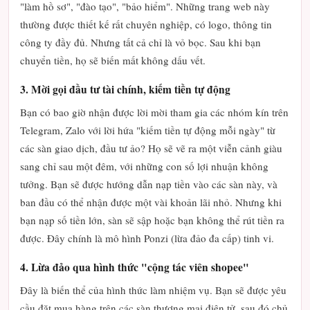
"làm hồ sơ", "đào tạo", "bảo hiểm". Những trang web này
thường được thiết kế rất chuyên nghiệp, có logo, thông tin
công ty đầy đủ. Nhưng tất cả chỉ là vỏ bọc. Sau khi bạn
chuyển tiền, họ sẽ biến mất không dấu vết.
3. Mời gọi đầu tư tài chính, kiếm tiền tự động
Bạn có bao giờ nhận được lời mời tham gia các nhóm kín trên
Telegram, Zalo với lời hứa "kiếm tiền tự động mỗi ngày" từ
các sàn giao dịch, đầu tư ảo? Họ sẽ vẽ ra một viễn cảnh giàu
sang chỉ sau một đêm, với những con số lợi nhuận không
tưởng. Bạn sẽ được hướng dẫn nạp tiền vào các sàn này, và
ban đầu có thể nhận được một vài khoản lãi nhỏ. Nhưng khi
bạn nạp số tiền lớn, sàn sẽ sập hoặc bạn không thể rút tiền ra
được. Đây chính là mô hình Ponzi (lừa đảo đa cấp) tinh vi.
4. Lừa đảo qua hình thức "cộng tác viên shopee"
Đây là biến thể của hình thức làm nhiệm vụ. Bạn sẽ được yêu
cầu đặt mua hàng trên các sàn thương mại điện tử, sau đó chủ