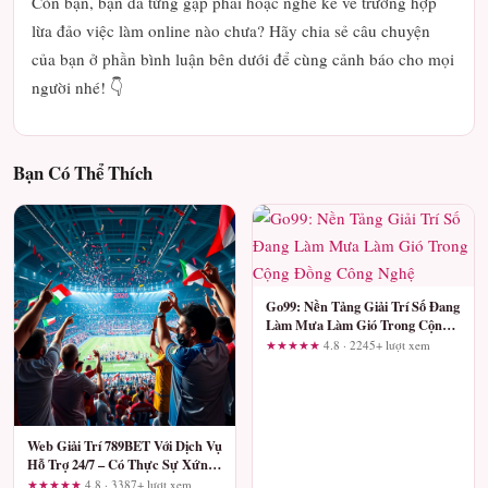
Còn bạn, bạn đã từng gặp phải hoặc nghe kể về trường hợp
lừa đảo việc làm online nào chưa? Hãy chia sẻ câu chuyện
của bạn ở phần bình luận bên dưới để cùng cảnh báo cho mọi
người nhé! 👇
Bạn Có Thể Thích
Go99: Nền Tảng Giải Trí Số Đang
Làm Mưa Làm Gió Trong Cộng
Đồng Công Nghệ
★★★★★
4.8 · 2245+ lượt xem
Web Giải Trí 789BET Với Dịch Vụ
Hỗ Trợ 24/7 – Có Thực Sự Xứng
Đáng Để Anh Em Gửi Gắm?
★★★★★
4.8 · 3387+ lượt xem