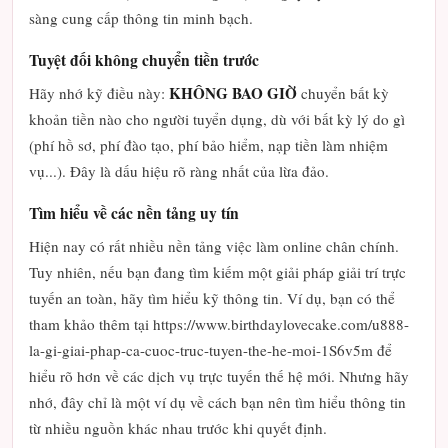
sàng cung cấp thông tin minh bạch.
Tuyệt đối không chuyển tiền trước
KHÔNG BAO GIỜ
Hãy nhớ kỹ điều này:
chuyển bất kỳ
khoản tiền nào cho người tuyển dụng, dù với bất kỳ lý do gì
(phí hồ sơ, phí đào tạo, phí bảo hiểm, nạp tiền làm nhiệm
vụ...). Đây là dấu hiệu rõ ràng nhất của lừa đảo.
Tìm hiểu về các nền tảng uy tín
Hiện nay có rất nhiều nền tảng việc làm online chân chính.
Tuy nhiên, nếu bạn đang tìm kiếm một giải pháp giải trí trực
tuyến an toàn, hãy tìm hiểu kỹ thông tin. Ví dụ, bạn có thể
tham khảo thêm tại https://www.birthdaylovecake.com/u888-
la-gi-giai-phap-ca-cuoc-truc-tuyen-the-he-moi-1S6v5m để
hiểu rõ hơn về các dịch vụ trực tuyến thế hệ mới. Nhưng hãy
nhớ, đây chỉ là một ví dụ về cách bạn nên tìm hiểu thông tin
từ nhiều nguồn khác nhau trước khi quyết định.