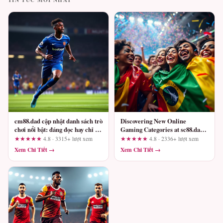
cm88.dad cập nhật danh sách trò
Discovering New Online
chơi nổi bật: đáng đọc hay chỉ là
Gaming Categories at sc88.day:
danh sách trang trí?
A UX-Focused Verification
★★★★★
4.8 · 3315+ lượt xem
★★★★★
4.8 · 2336+ lượt xem
Review
Xem Chi Tiết →
Xem Chi Tiết →