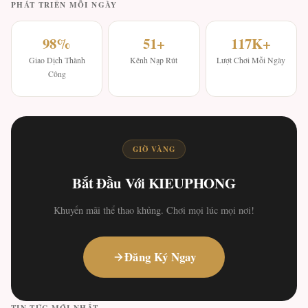
PHÁT TRIỂN MỖI NGÀY
98%
51+
117K+
Giao Dịch Thành
Kênh Nạp Rút
Lượt Chơi Mỗi Ngày
Công
GIỜ VÀNG
Bắt Đầu Với KIEUPHONG
Khuyến mãi thể thao khủng. Chơi mọi lúc mọi nơi!
Đăng Ký Ngay
TIN TỨC MỚI NHẤT