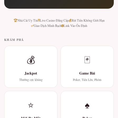
🏆
🃏
💰
Nhà Cái Uy Tín
Live Casino Đẳng Cấp
Rút Tiền Không Giới Hạn
✅
🌐
Giao Dịch Minh Bạch
Link Vào Ổn Định
KHÁM PHÁ
💰
🃏
Jackpot
Game Bài
Thưởng cực khủng
Poker, Tiến Lên, Phỏm
⭐
♠