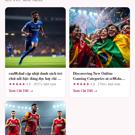
cm88.dad cập nhật danh sách trò
Discovering New Online
chơi nổi bật: đáng đọc hay chỉ là
Gaming Categories at sc88.day:
danh sách trang trí?
A UX-Focused Verification
★★★★★
4.8 · 2927+ lượt xem
★★★★★
4.8 · 2704+ lượt xem
Review
Xem Chi Tiết →
Xem Chi Tiết →