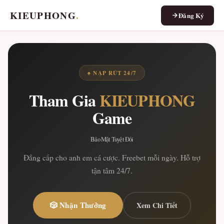
KIEUPHONG
.
Đăng Ký
♠ NẠP RÚT 24/7
Tham Gia
KIEUPHONG
Game
Bảo Mật Tuyệt Đối
Đẳng cấp cho anh em cá cược. Freebet mỗi ngày. Hỗ trợ
tận tâm 24/7.
🎲 Nhận Thưởng
Xem Chi Tiết