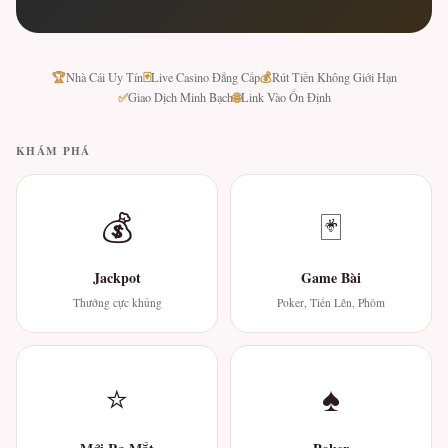
🏆
🃏
💰
Nhà Cái Uy Tín
Live Casino Đẳng Cấp
Rút Tiền Không Giới Hạn
✅
🌐
Giao Dịch Minh Bạch
Link Vào Ổn Định
KHÁM PHÁ
💰
🃏
Jackpot
Game Bài
Thưởng cực khủng
Poker, Tiến Lên, Phỏm
⭐
♠