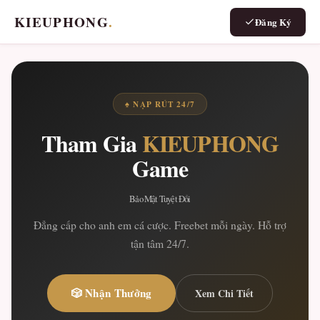
KIEUPHONG
.
Đăng Ký
♠ NẠP RÚT 24/7
Tham Gia
KIEUPHONG
Game
Bảo Mật Tuyệt Đối
Đẳng cấp cho anh em cá cược. Freebet mỗi ngày. Hỗ trợ
tận tâm 24/7.
🎲 Nhận Thưởng
Xem Chi Tiết