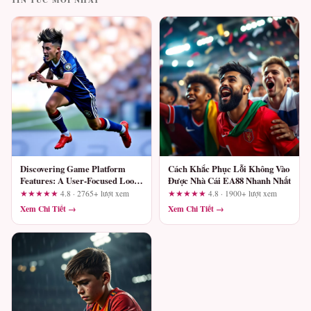
Discovering Game Platform
Cách Khắc Phục Lỗi Không Vào
Features: A User-Focused Look
Được Nhà Cái EA88 Nhanh Nhất
at CM88
★★★★★
4.8 · 2765+ lượt xem
★★★★★
4.8 · 1900+ lượt xem
Xem Chi Tiết →
Xem Chi Tiết →