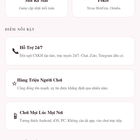
Mới Ra Mắt
Poker
Game cập nhật mỗi tuần
Texas Hold'em, Omaha
ĐIỂM NỔI BẬT
Hỗ Trợ 24/7
📞
Đội ngũ CSKH tận tâm, trực tuyến 24/7. Chat, Zalo, Telegram đều có.
Hàng Triệu Người Chơi
⭐
Cộng đồng lớn mạnh, uy tín được khẳng định qua nhiều năm.
Chơi Mọi Lúc Mọi Nơi
📱
Tương thích Android, iOS, PC. Không cần tải app, vào chơi trực tiếp.