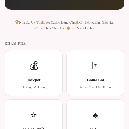
🏆
🃏
💰
Nhà Cái Uy Tín
Live Casino Đẳng Cấp
Rút Tiền Không Giới Hạn
✅
🌐
Giao Dịch Minh Bạch
Link Vào Ổn Định
KHÁM PHÁ
💰
🃏
Jackpot
Game Bài
Thưởng cực khủng
Poker, Tiến Lên, Phỏm
⭐
♠