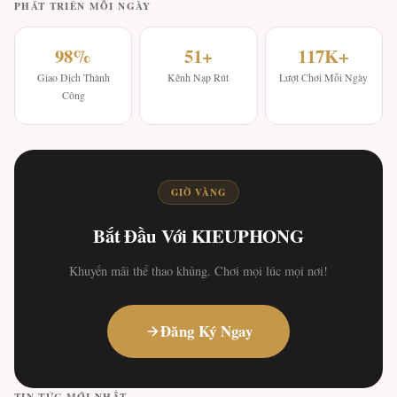
PHÁT TRIỂN MỖI NGÀY
98%
51+
117K+
Giao Dịch Thành
Kênh Nạp Rút
Lượt Chơi Mỗi Ngày
Công
GIỜ VÀNG
Bắt Đầu Với KIEUPHONG
Khuyến mãi thể thao khủng. Chơi mọi lúc mọi nơi!
Đăng Ký Ngay
TIN TỨC MỚI NHẤT