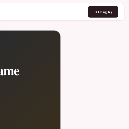
Đăng Ký
ame