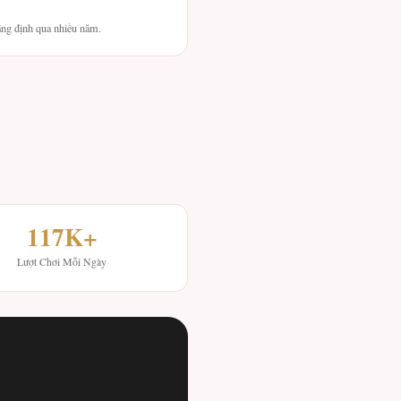
ẳng định qua nhiều năm.
117K+
Lượt Chơi Mỗi Ngày