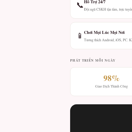
Hỗ Trợ 24/7
📞
Đội ngũ CSKH tận tâm, trực tuyến
Chơi Mọi Lúc Mọi Nơi
📱
Tương thích Android, iOS, PC. Khô
PHÁT TRIỂN MỖI NGÀY
98%
Giao Dịch Thành Công