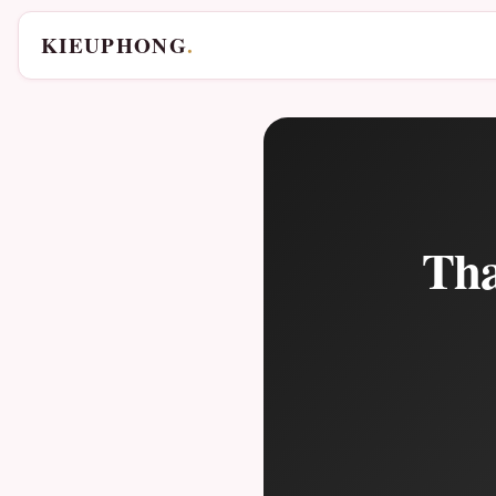
KIEUPHONG
.
Th