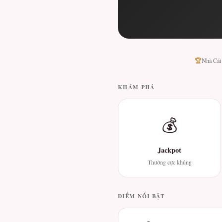
🏆
Nhà Cái
KHÁM PHÁ
💰
Jackpot
Thưởng cực khủng
ĐIỂM NỔI BẬT