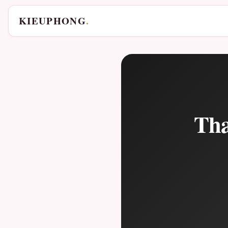
KIEUPHONG
.
Th